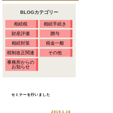
料金一覧
不動産の名義変更
BLOGカテゴリー
相続の流れ
財産調査
当事務所に依頼するメリット
相続税
相続手続き
相続方法の決定
無料相談会・セミナー情報
財産評価
贈与
相続放棄
Ｑ&Ａ
相続対策
税金一般
相続税の申告
税制改正関連
その他
お客様の声
事務所からの
プライバシーポリシー
お知らせ
アクセス
代表プロフィール
スタッフ紹介
セミナーを行いました
オアシスブログ
2019.1.16