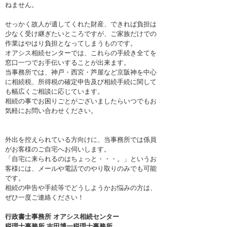
ねません。
せっかく故人が遺してくれた財産、できれば負担は
少なく受け継ぎたいところですが、ご家族だけでの
作業はやはり負担となってしまうものです。
オアシス相続センターでは、これらの手続き全てを
窓口一つでお手伝いすることが出来ます。
当事務所では、神戸・西宮・芦屋など京阪神を中心
に相続税、所得税の確定申告及び相続手続に関して
も幅広くご相談に応じています。
相続の事でお困りごとがございましたらいつでもお
気軽にお問い合わせください。
外出を控えられている方向けに、当事務所では係員
がお客様のご自宅へお伺いします。
「自宅に来られるのはちょっと・・・。」というお
客様には、メールや電話でのやり取りのみでも可能
です。
相続の申告や手続等でどうしようかお悩みの方は、
ぜひ一度ご連絡ください！
行政書士事務所 オアシス相続センター
税理士事務所 吉田博一税理士事務所