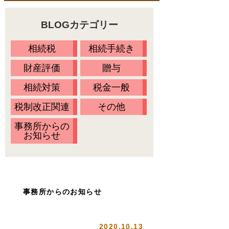
料金一覧
不動産の名義変更
BLOGカテゴリー
相続の流れ
財産調査
当事務所に依頼するメリット
相続税
相続手続き
相続方法の決定
無料相談会・セミナー情報
財産評価
贈与
相続放棄
Ｑ&Ａ
相続対策
税金一般
相続税の申告
税制改正関連
その他
お客様の声
事務所からの
プライバシーポリシー
お知らせ
アクセス
代表プロフィール
スタッフ紹介
事務所からのお知らせ
オアシスブログ
2020.10.13