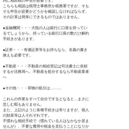
内に相続税の申告が必要です。
こちらも相談は税理士事務所か税務署ですが、そも
そも申告が必要かどうかを確認しなければならず、
その計算は簡単にできるものではありません。
●金融機関・・・大抵の人は銀行に口座を持ってい
るでしょうから、持っている銀行口座の数だけ解約
手続きがあります。
●証券・・・有価証券等をお持ちなら、名義の書き
換えも必要です。
●不動産・・・不動産の相続登記は司法書士に依頼
するか法務局へ、不動産を処分するなら不動産業者
へ
●その他・・・荷物の処分は………
これらの作業をすべて自分でするとなると…まさに
悲しむ暇もありません。
また、上記のように各種手続きは有りますが、個人
の財産等は人それぞれです。
不慣れな相続手続で（慣れている人はなかなか居ま
せんが）、不要な費用や税金を支払うことになりか