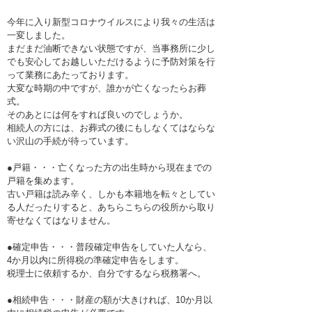
今年に入り新型コロナウイルスにより我々の生活は
一変しました。
まだまだ油断できない状態ですが、当事務所に少し
でも安心してお越しいただけるように予防対策を行
って業務にあたっております。
大変な時期の中ですが、誰かが亡くなったらお葬
式。
そのあとには何をすれば良いのでしょうか。
相続人の方には、お葬式の後にもしなくてはならな
い沢山の手続が待っています。
●戸籍・・・亡くなった方の出生時から現在までの
戸籍を集めます。
古い戸籍は読み辛く、しかも本籍地を転々としてい
る人だったりすると、あちらこちらの役所から取り
寄せなくてはなりません。
●確定申告・・・普段確定申告をしていた人なら、
4か月以内に所得税の準確定申告をします。
税理士に依頼するか、自分でするなら税務署へ。
●相続申告・・・財産の額が大きければ、10か月以