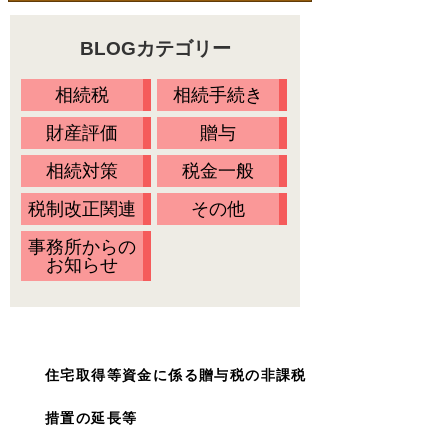
料金一覧
不動産の名義変更
BLOGカテゴリー
相続の流れ
財産調査
当事務所に依頼するメリット
相続税
相続手続き
相続方法の決定
無料相談会・セミナー情報
財産評価
贈与
相続放棄
Ｑ&Ａ
相続対策
税金一般
相続税の申告
税制改正関連
その他
お客様の声
事務所からの
プライバシーポリシー
お知らせ
アクセス
代表プロフィール
スタッフ紹介
住宅取得等資金に係る贈与税の非課税
オアシスブログ
措置の延長等