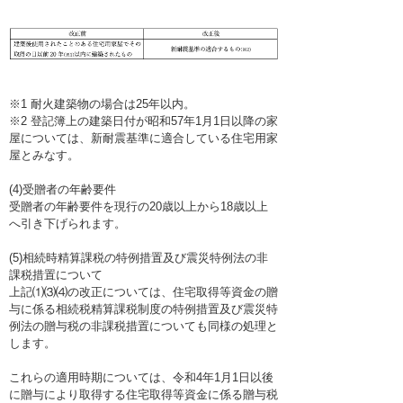
※1 耐火建築物の場合は25年以内。
※2 登記簿上の建築日付が昭和57年1月1日以降の家
屋については、新耐震基準に適合している住宅用家
屋とみなす。
(4)受贈者の年齢要件
受贈者の年齢要件を現行の20歳以上から18歳以上
へ引き下げられます。
(5)相続時精算課税の特例措置及び震災特例法の非
課税措置について
上記⑴⑶⑷の改正については、住宅取得等資金の贈
与に係る相続税精算課税制度の特例措置及び震災特
例法の贈与税の非課税措置についても同様の処理と
します。
これらの適用時期については、令和4年1月1日以後
に贈与により取得する住宅取得等資金に係る贈与税