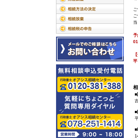
ご
ご
当
予
01
【
平
相
■
■
1