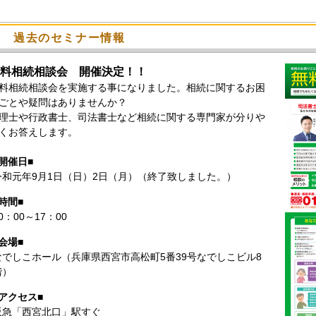
過去のセミナー情報
料相続相談会 開催決定！！
料相続相談会を実施する事になりました。相続に関するお困
ごとや疑問はありませんか？
理士や行政書士、司法書士など相続に関する専門家が分りや
くお答えします。
■開催日■
令和元年9月1日（日）2日（月）（終了致しました。）
時間■
0：00～17：00
会場■
なでしこホール（兵庫県西宮市高松町5番39号なでしこビル8
階）
■アクセス■
阪急「西宮北口」駅すぐ