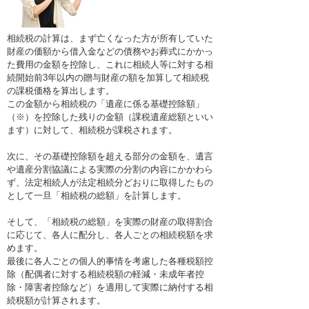
相続税の計算は、まず亡くなった方が所有していた
財産の価額から借入金などの債務やお葬式にかかっ
た費用の金額を控除し、これに相続人等に対する相
続開始前3年以内の贈与財産の額を加算して相続税
の課税価格を算出します。
この金額から相続税の「遺産に係る基礎控除額」
（※）を控除した残りの金額（課税遺産総額といい
ます）に対して、相続税が課税されます。
次に、その基礎控除額を超える部分の金額を、遺言
や遺産分割協議による実際の分割の内容にかかわら
ず、法定相続人が法定相続分どおりに取得したもの
として一旦「相続税の総額」を計算します。
そして、「相続税の総額」を実際の財産の取得割合
に応じて、各人に配分し、各人ごとの相続税額を求
めます。
最後に各人ごとの個人的事情を考慮した各種税額控
除（配偶者に対する相続税額の軽減・未成年者控
除・障害者控除など）を適用して実際に納付する相
続税額が計算されます。