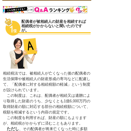
料金一覧
不動産の名義変更
相続の流れ
財産調査
配偶者が被相続人の財産を相続すれば
当事務所に依頼するメリット
相続税がかからないと聞いたのです
相続方法の決定
が。
無料相談会・セミナー情報
相続放棄
Ｑ&Ａ
相続税の申告
お客様の声
プライバシーポリシー
相続税法では、被相続人が亡くなった後の配偶者の
生活保障や被相続人の財産形成の寄与などに配慮し
アクセス
て、「配偶者に対する相続税額の軽減」という制度
が設けられています。
この制度は、これは、配偶者が相続又は遺贈によ
代表プロフィール
り取得した財産のうち、少なくとも1億6,000万円の
取得財産の額に対応する部分の相続税額について、
スタッフ紹介
税額を軽減するという内容の規定です。
この制度を利用すれば、財産の額にもよります
オアシスブログ
が、相続税がかからずに済むこともあります。
ただし
、その配偶者が将来亡くなった時に多額