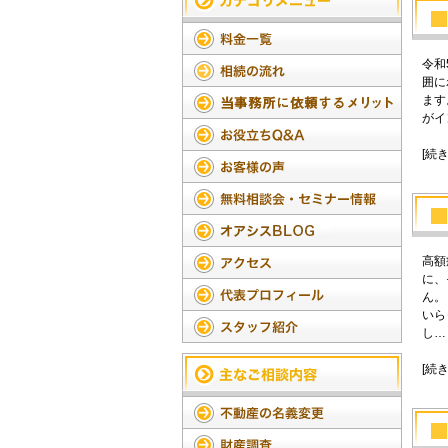
令和
囲に
ます
がイ
[続
高額
に、
ん。
いら
し…
[続