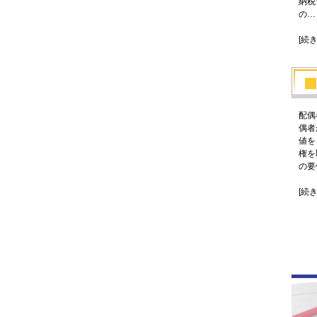
納税
の…
[続
配偶
偶者
値を
権を
の要
[続