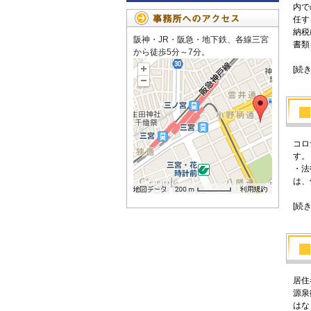
内で
任す
納税
阪神・JR・阪急・地下鉄、各線三宮
書類
から徒歩5分～7分。
[続
コロ
す。
・法
は、
[続
居住
源泉
はな