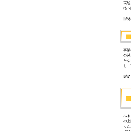
実態
払う
[続
事業
の減
たな
し、
[続
ふる
の上
った