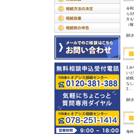
令和
ら3
方も
（報
[続
1.
いと
続税
なし
2…
[続
海外