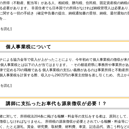
の所得（不動産、配当等）がある人、相続税、贈与税、住民税、固定資産税の納税
る必要があります。 非居住者でも日本国での所得がなければ納税管理人は必要あり
に関する一切の手続き（確定申告書の提出、納税通知書の受領、納税、還付通知の
を…
きを読む]
個人事業税について
ナによる協力金等で収入が上がったことにより、今年初めて個人事業税の徴収が来
 個人事業税とは以下の人が当てはまります。 ・その都道府県に事務所や事業所がある
律で定める70の職種である 個人事業税の支払い義務があるのは事業所得と不動産所
個人事業税を計算する際、収入から290万円の事業主控除を差し引くため。 売上か
きを読む]
講師に支払ったお車代も源泉徴収が必要！？
者に対して、所得税法204条に掲げる報酬・料金等の支払をする者は、原則として
徴収しなければなりません。 所得税の源泉徴収が必要とされている報酬・料金等
く、たとえ謝礼、賞金、研究費、取材費、材料費、車賃、記念品代、酒こう料など