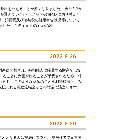
外出を控えることが多くなりました。 例年2月か
運んでいたが、自宅からのe-taxに切り替えた
等、消費税及び贈与税の確定申告状況等について
た。 1.自宅からのe-taxの利…
2022.9.26
る財産に分類され、被相続人に帰属する財産ではな
にすることに弊害が出ることが予想されるため、相
います。 このような財産のことを相続税法上、み
支払われる死亡退職金がこの財産に該当します。
2022.9.20
こととなる人は非居住者です。 非居住者で日本国