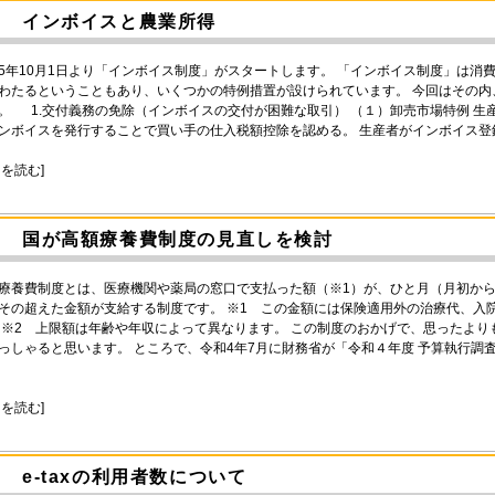
インボイスと農業所得
5年10月1日より「インボイス制度」がスタートします。 「インボイス制度」は消
わたるということもあり、いくつかの特例措置が設けられています。 今回はその
。 1.交付義務の免除（インボイスの交付が困難な取引） （１）卸売市場特例 
ンボイスを発行することで買い手の仕入税額控除を認める。 生産者がインボイス登
きを読む]
国が高額療養費制度の見直しを検討
療養費制度とは、医療機関や薬局の窓口で支払った額（※1）が、ひと月（月初から
その超えた金額が支給する制度です。 ※1 この金額には保険適用外の治療代、入
 ※2 上限額は年齢や年収によって異なります。 この制度のおかげで、思ったよ
っしゃると思います。 ところで、令和4年7月に財務省が「令和４年度 予算執行調
きを読む]
e-taxの利用者数について