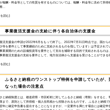
が報酬・料金等としての性質を有するものについては、報酬・料金等に含めて所得
際…
きを読む]
事業復活支援金の支給に伴う各自治体の支援金
復活支援金の申請が2022年6月をもって終了し、2022年7月31日時点では、国
少等を要件として事業継続のために支給されるものを指しています）は予定されて
事業展開のための設備投資等を要件として支出を補助する目的で支給されるものは
事業復活支援金の支給を要件として、地方自治体から支援金を受けることができる場
きを読む]
ふるさと納税のワンストップ特例を申請していたが、
なった場合の注意点
さと納税制度とは、都道府県・市区町村に対してふるさと納税（寄附）をすると、寄附
限まで、原則として所得税・個人住民税から控除されるものです。 ふるさと納税
翌年に確定申告書を提出することになりますが、一定要件を満たす場合には確定申