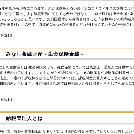
2年初めから現在に至るまで、未だ猛威をふるい続けるコロナウィルスの影響により
月にかけて提出します確定申告に関しても例外ではなく、コロナ以前は申告会場へ足を
いらっしゃるかと思います。 先日国税庁から発表されました『令和3年分の所得税
道発表資料）』の中で、具体的にe-taxの利用者がどれだけ増えているのか発表されまし
きを読む]
みなし相続財産～生命保険金編～
みなし相続財産とは 生命保険のうち、死亡保険については民法上、受取人に帰属す
取り扱われています。 しかしながら相続税法上は、その財産を相続財産の対象外
法上、一定の非課税枠を超える部分については、課税財産に算入することを定めて
相続財産と言います。死亡保険金以外では被相続人が受け取るべきとして相続人に
きを読む]
納税管理人とは
居住者、海外へ長期転勤になるなどにより国内に住所を有していない又は有しない