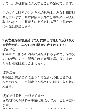
いては、課税財産に算入することを定めています。
このような財産のことを相続税法上、みなし相続財
産と言います。死亡保険金以外では被相続人が受け
取るべきとして相続人に支払われる死亡退職金がこ
の財産に該当します。
2.死亡生命保険金受け取りに際し付随して受け取る
金銭等の内、みなし相続財産に含まれるもの
(1)配当金
剰余金の一部が契約者に分配されるもので、保険契
約の内容によって配当される金額は異なりますが、
みなし相続財産に含まれます。
(2)割戻金
割戻金は共済契約に基づき分配される配当金のよう
なものです。この割戻金も配当金と同様に取り扱わ
れます。
(3)前納保険料（未経過返還分）
保険期間の保険料を事前に支払っておくことを言い
ます。