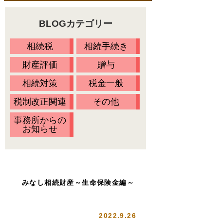
料金一覧
不動産の名義変更
BLOGカテゴリー
相続の流れ
財産調査
当事務所に依頼するメリット
相続税
相続手続き
相続方法の決定
無料相談会・セミナー情報
財産評価
贈与
相続放棄
Ｑ&Ａ
相続対策
税金一般
相続税の申告
税制改正関連
その他
お客様の声
事務所からの
プライバシーポリシー
お知らせ
アクセス
代表プロフィール
スタッフ紹介
みなし相続財産～生命保険金編～
オアシスブログ
2022.9.26