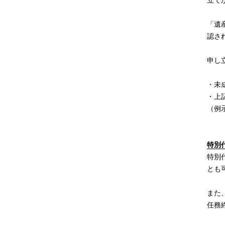
立て
「遺
認さ
申し
・未
・上
（例
特別
特別
とも
また
任務