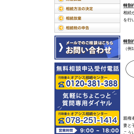
特別
相続
を行
特別
（例
親権
妻と
こう