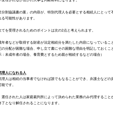
が受理されるか否かの大事な判断材料になります。
産分割協議書の案」の内容が、特別代理人を必要とする相続人にとって
れる可能性があります。
立てを受理されるためのポイントは次の2点と考えられます。
成年者などが取得する財産が法定相続分を満たした内容になっているこ
記の分配が困難な場合、申し立て書にその困難な理由を明記しておくこ
示：未成年者の場合、養育費とするため親が相続するなどの場合）
代理人になれる人
代理人は相続の当事者でなければ誰でもなることができ、弁護士などの
可能です。
、選任された人は家庭裁判所によって決められた業務のみ代理すること
終了となり解任されることになります。