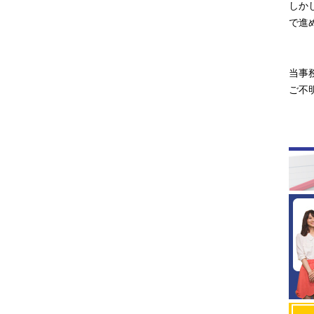
しか
で進
当事
ご不