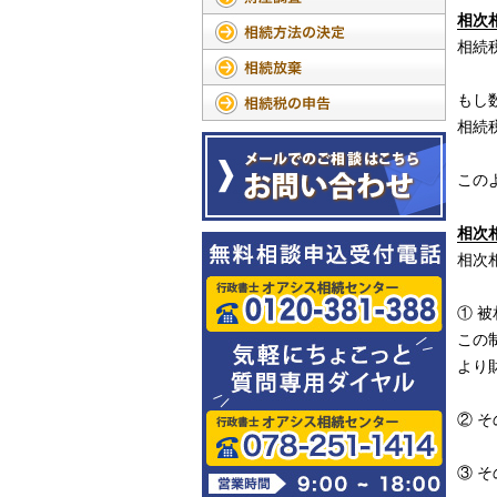
相次
相続
もし
相続
この
相次
相次
① 
この
より
② 
③ 