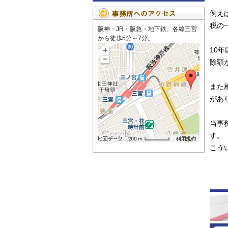
例え
税の
阪神・JR・阪急・地下鉄、各線三宮
から徒歩5分～7分。
10
除額
また
があ
当事
す。
こう