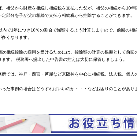
ば、祖父から財産を相続し相続税を支払った父が、祖父の相続から10年
一定部分を子が父の相続で支払う相続税から控除することができます。
年以内で1年につき10％の割合で減額するよう計算しますので、前回の
が多くなります。
相次相続控除の適用を受けるためには、控除額の計算の根拠として前回
ります。 税務署へ提出した申告書の控えは大切に保管しましょう。
務所では、神戸・西宮・芦屋など京阪神を中心に相続税、法人税、個人
いった事例の場合はどうすればいいのか・・・などお困りのことがあり