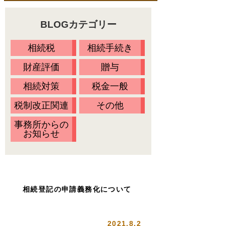
料金一覧
不動産の名義変更
BLOGカテゴリー
相続の流れ
財産調査
当事務所に依頼するメリット
相続税
相続手続き
相続方法の決定
無料相談会・セミナー情報
財産評価
贈与
相続放棄
Ｑ&Ａ
相続対策
税金一般
相続税の申告
税制改正関連
その他
お客様の声
事務所からの
プライバシーポリシー
お知らせ
アクセス
代表プロフィール
スタッフ紹介
相続登記の申請義務化について
オアシスブログ
2021.8.2