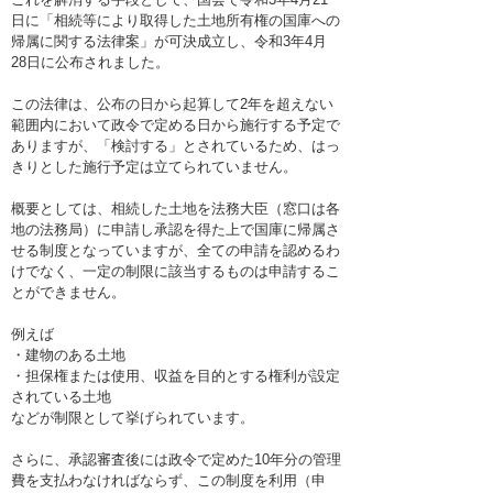
日に「相続等により取得した土地所有権の国庫への
帰属に関する法律案」が可決成立し、令和3年4月
28日に公布されました。
この法律は、公布の日から起算して2年を超えない
範囲内において政令で定める日から施行する予定で
ありますが、「検討する」とされているため、はっ
きりとした施行予定は立てられていません。
概要としては、相続した土地を法務大臣（窓口は各
地の法務局）に申請し承認を得た上で国庫に帰属さ
せる制度となっていますが、全ての申請を認めるわ
けでなく、一定の制限に該当するものは申請するこ
とができません。
例えば
・建物のある土地
・担保権または使用、収益を目的とする権利が設定
されている土地
などが制限として挙げられています。
さらに、承認審査後には政令で定めた10年分の管理
費を支払わなければならず、この制度を利用（申