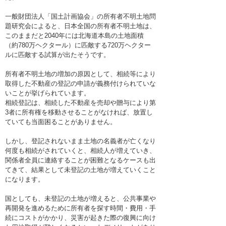
一般財団法人「国土計画協会」の所有者不明土地問
題研究会によると、日本全国の所有者不明土地は、
このままだと2040年には北海道本島の土地面積
（約780万ヘクタール）に匹敵する720万ヘクター
ルに匹敵する試算が出たそうです。
所有者不明土地の増加の原因として、相続等により
取得した不動産の登記の申請が義務付けられていな
いことが挙げられています。
相続登記は、相続した不動産を売却や贈与により第
3者に所有権を移動させることがなければ、放置し
ていても当面困ることがありません。
しかし、登記されないまま土地の名義者が亡くなり
何度も相続がされていくと、相続人が増えていき、
関係者全員に連絡することが困難となるケースも出
てきて、結果として未登記の土地が増えていくこと
になります。
国としても、未登記の土地が増えると、公共事業や
再開発を進めるために所有者を探す時間・費用・手
続にコストがかかり、災害が起きた際の復興に向け