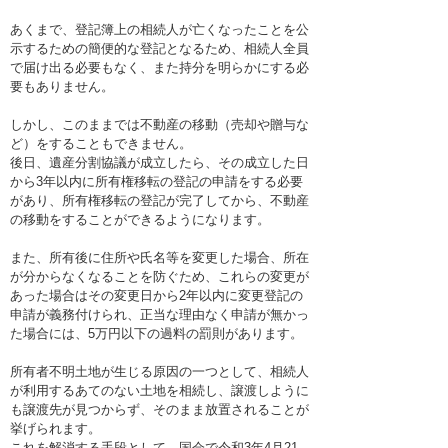
あくまで、登記簿上の相続人が亡くなったことを公
示するための簡便的な登記となるため、相続人全員
で届け出る必要もなく、また持分を明らかにする必
要もありません。
しかし、このままでは不動産の移動（売却や贈与な
ど）をすることもできません。
後日、遺産分割協議が成立したら、その成立した日
から3年以内に所有権移転の登記の申請をする必要
があり、所有権移転の登記が完了してから、不動産
の移動をすることができるようになります。
また、所有後に住所や氏名等を変更した場合、所在
が分からなくなることを防ぐため、これらの変更が
あった場合はその変更日から2年以内に変更登記の
申請が義務付けられ、正当な理由なく申請が無かっ
た場合には、5万円以下の過料の罰則があります。
所有者不明土地が生じる原因の一つとして、相続人
が利用するあてのない土地を相続し、譲渡しように
も譲渡先が見つからず、そのまま放置されることが
挙げられます。
これを解消する手段として、国会で令和3年4月21