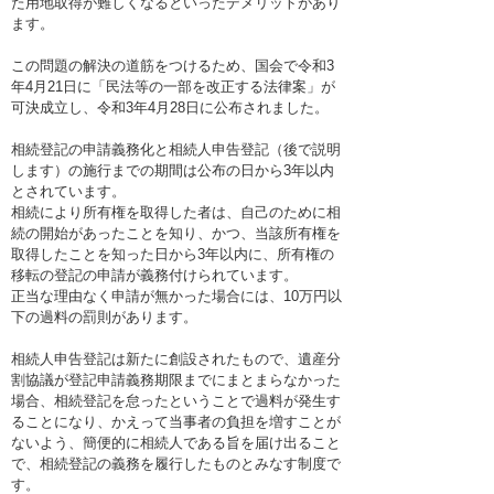
た用地取得が難しくなるといったデメリットがあり
ます。
この問題の解決の道筋をつけるため、国会で令和3
年4月21日に「民法等の一部を改正する法律案」が
可決成立し、令和3年4月28日に公布されました。
相続登記の申請義務化と相続人申告登記（後で説明
します）の施行までの期間は公布の日から3年以内
とされています。
相続により所有権を取得した者は、自己のために相
続の開始があったことを知り、かつ、当該所有権を
取得したことを知った日から3年以内に、所有権の
移転の登記の申請が義務付けられています。
正当な理由なく申請が無かった場合には、10万円以
下の過料の罰則があります。
相続人申告登記は新たに創設されたもので、遺産分
割協議が登記申請義務期限までにまとまらなかった
場合、相続登記を怠ったということで過料が発生す
ることになり、かえって当事者の負担を増すことが
ないよう、簡便的に相続人である旨を届け出ること
で、相続登記の義務を履行したものとみなす制度で
す。