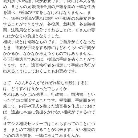
裁判所での検認手続が必要です。手続には本人を含
め、Ｂさんの兄弟姉妹全員の戸籍を集め正確な住所
を調べ、検認の申立をしなければなりません。ま
た、無事に検認が通れば銀行や不動産の名義変更を
することができますが、各役所、裁判所、各金融機
関、法務局などを自分でまわることは、Ｂさんの妻
にはかなりの負担となりました。
相続手続とは複雑なものです。ご自身が亡くなった
とき、遺族が手続をする際にはどれくらいの手間が
かかるか、なかなか考えつくものではありません。
公正証書遺言であれば、検認の手続を省くことがで
きます。また、遺言執行者を指定して手続の代行が
出来るようにしておくこともお奨めです。
さて、AさんBさんがそれぞれ望む相続にするに
は、どうすれば良かったでしょうか。
それはあらかじめ税理士、行政書士、司法書士とい
ったプロに相談することです。税務面、手続面を考
慮して、内容や形式を整えた遺言書を作成しておけ
ば、遺族に本当に負担をかけない相続ができるので
す。
オアシス相続センターではこれらすべてのことにつ
き、まとめて相談することが出来ます。良い相続の
ための遺言書を、一緒に考えてみませんか。