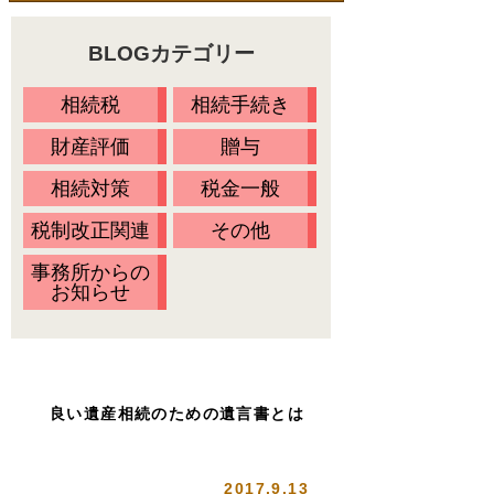
料金一覧
不動産の名義変更
BLOGカテゴリー
相続の流れ
財産調査
当事務所に依頼するメリット
相続税
相続手続き
相続方法の決定
無料相談会・セミナー情報
財産評価
贈与
相続放棄
Ｑ&Ａ
相続対策
税金一般
相続税の申告
税制改正関連
その他
お客様の声
事務所からの
プライバシーポリシー
お知らせ
アクセス
代表プロフィール
スタッフ紹介
良い遺産相続のための遺言書とは
オアシスブログ
2017.9.13