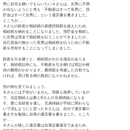
男に自宅を継いでもらいたいＡさんは、次男に不満
が出ないようにと考え「不動産はすべて長男に、預
貯金はすべて次男に」という遺言書を書きました。
ところが……
Ａさんの財産が相続税の基礎控除額を超えたため、
相続税を納めることになりました。預貯金を相続し
た次男は現金で相続税を払うことができましたが、
自己資金の無かった長男は相続税を払うために不動
産を売却することになってしまいました。
財産を引き継ぐと、相続税がかかる場合がありま
す。相続税以外にも、不動産を引き継げば登記や維
持の費用がかかります。費用面を考慮した分割でな
ければ、受け取る側の負担になりかねません。
別の例を見てみましょう。
Ｂさんには子供がいません。両親も他界しているの
で、法定相続人は妻とBさんの兄弟姉妹になりま
す。妻に全財産を遺し、兄弟姉妹が手続に関わらな
いで済むようにと思ったＢさんは、自分で遺言書の
書き方を勉強し自筆の遺言書を書きました。ところ
が……
Ｂさんが残した遺言書は自筆証書遺言であるため、