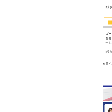
[続
ゴー
合せ
申し
[続
« 前