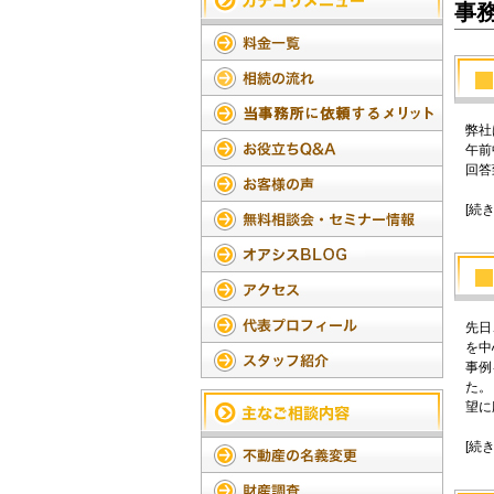
事
弊社
午前
回答
[続
先日
を中
事例
た。
望に
[続