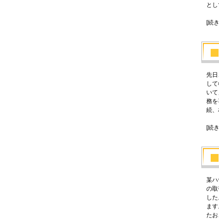
とし
[続
先日
して
いて
務を
続、
[続
某ハ
の取
した
ます
たお