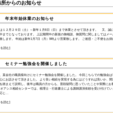
務所からのお知らせ
年末年始休業のお知らせ
は１２月２９日（土）～新年１月6日（日）まで休業とさせて頂きます。 又、誠
中までとなっております。 上記期間中の新規の御相談、御質問に関しましてはメ
致します。 年始は新年1月7日（月）9時より営業致します。 ご迷惑・ご不便をお
きを読む]
セミナー勉強会を開催しました
、某会社の職員様向けにセミナー勉強会を開催しました。 今回こちらでの勉強会
心にお話させて頂きました。 より良い相続を実現する為にはどうすれば良いか、
を踏まえて説明し、後半は職員の方からも、普段疑問に思っていたことや実際にお
 オアシス相続センターでは、税理士・行政書士による講師講演依頼を受け付けて
応じ…
きを読む]