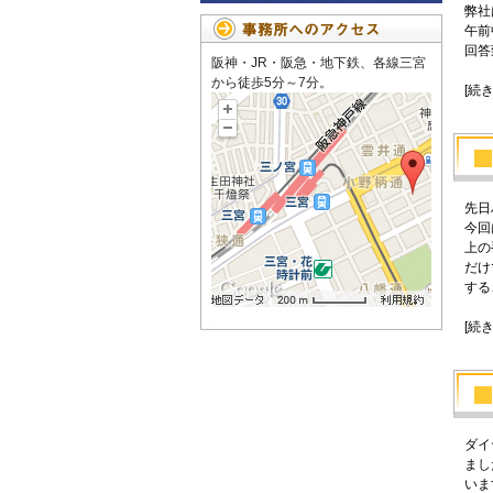
弊社
午前
回答
阪神・JR・阪急・地下鉄、各線三宮
から徒歩5分～7分。
[続
先日
今回
上の
だけ
する
[続
ダイ
まし
いま