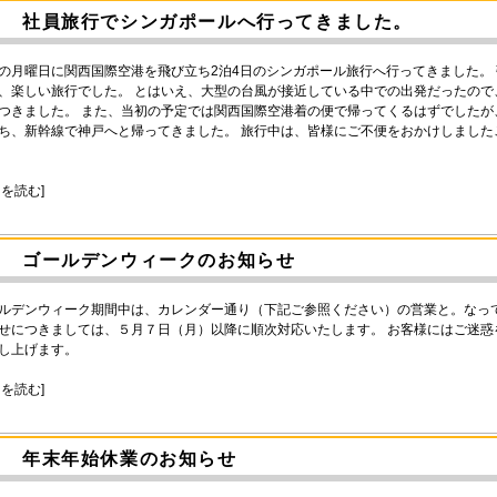
社員旅行でシンガポールへ行ってきました。
の月曜日に関西国際空港を飛び立ち2泊4日のシンガポール旅行へ行ってきました。
、楽しい旅行でした。 とはいえ、大型の台風が接近している中での出発だったの
つきました。 また、当初の予定では関西国際空港着の便で帰ってくるはずでした
ち、新幹線で神戸へと帰ってきました。 旅行中は、皆様にご不便をおかけしました
きを読む]
ゴールデンウィークのお知らせ
ルデンウィーク期間中は、カレンダー通り（下記ご参照ください）の営業と。なっ
せにつきましては、５月７日（月）以降に順次対応いたします。 お客様にはご迷
し上げます。
きを読む]
年末年始休業のお知らせ