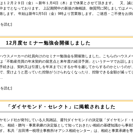
は１２月２９日（金）～新年１月4日（木）まで休業とさせて頂きます。 又、誠
中までとなっております。 上記期間中の新規の御相談、御質問に関しましてはメ
致します。 年始は新年1月5日（金）9時より営業致します。 ご迷惑・ご不便をお
きを読む]
12月度セミナー勉強会開催しました
ハウスメーカーの社員向けのセミナー勉強会を開催致しました。こちらのハウスメ
は「不動産売買の年末契約の留意点と来年度の経済予測」というテーマでお話しま
手続きは、契約又は引渡しを年末までにするか年を越してからするのかというのが、
で、受けようと思っていた控除がうけられなくなったり、控除できる金額が減って
…
きを読む]
「ダイヤモンド・セレクト」に掲載されました
ヤモンド社が発刊している人気雑誌、週刊ダイヤモンドの決定版「ダイヤモンド・セレ
た。 相続・贈与・事業承継の決定版として知っておきたい相続の基礎知識から事
す。 私共「吉田博一税理士事務所/オアシス相続センター」は、相続と事業承継を