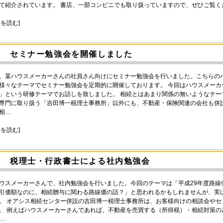
て紹介されています。 書店、一部コンビニでも取り扱っていますので、ぜひご覧く
きを読む]
セミナー勉強会を開催しました
、某ハウスメーカーさんの社員さん向けにセミナー勉強会を行いました。こちらの
様々なテーマでセミナー勉強会を定期的に開催しております。 今回はハウスメー
」という研修テーマでお話しを致しました。 相続とはあまり関係の無いようなテ
専門に取り扱う「吉田博一税理士事務所」以外にも、不動産・保険関連の会社も併
相…
きを読む]
税理士・行政書士による社内勉強会
ウスメーカーさんで、社内勉強会を行いました。今回のテーマは「平成29年度路線
引価額なのに、相続贈与に関わる路線価の話？」と思われるかもしれませんが、実
。 オアシス相続センター併設の吉田博一税理士事務所は、お客様向けの相談会や
。 例えばハウスメーカーさんであれば、不動産を売買する（所得税）・相続対策
…