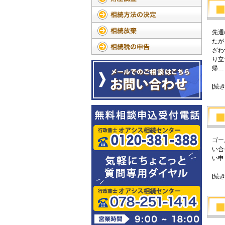
先週
たが
ざわ
り立
帰…
[続
ゴー
い合
い申
[続