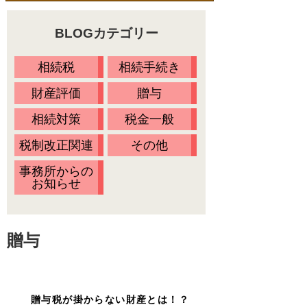
料金一覧
不動産の名義変更
BLOGカテゴリー
相続の流れ
財産調査
当事務所に依頼するメリット
相続税
相続手続き
相続方法の決定
無料相談会・セミナー情報
財産評価
贈与
相続放棄
Ｑ&Ａ
相続対策
税金一般
相続税の申告
お客様の声
税制改正関連
その他
プライバシーポリシー
事務所からの
お知らせ
アクセス
代表プロフィール
贈与
スタッフ紹介
オアシスブログ
贈与税が掛からない財産とは！？