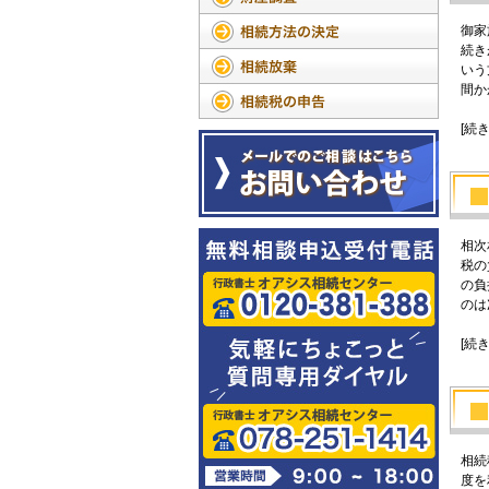
御家
続き
いう
間か
[続
相次
税の
の負
のは
[続
相続
度を