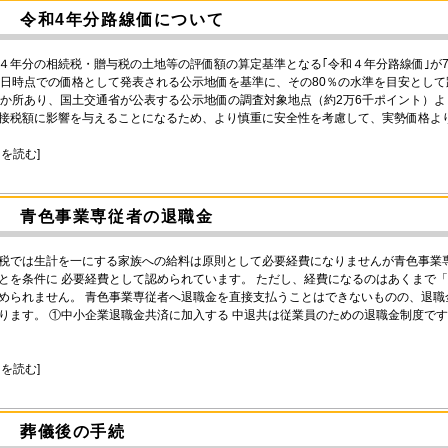
令和4年分路線価について
４年分の相続税・贈与税の土地等の評価額の算定基準となる｢令和４年分路線価｣が7
1日時点での価格として発表される公示地価を基準に、その80％の水準を目安として
万か所あり、国土交通省が公表する公示地価の調査対象地点（約2万6千ポイント）よ
接税額に影響を与えることになるため、より慎重に安全性を考慮して、実勢価格より
きを読む]
青色事業専従者の退職金
税では生計を一にする家族への給料は原則として必要経費になりませんが青色事業
とを条件に 必要経費として認められています。 ただし、経費になるのはあくまで
められません。 青色事業専従者へ退職金を直接支払うことはできないものの、退
ります。 ①中小企業退職金共済に加入する 中退共は従業員のための退職金制度で
きを読む]
葬儀後の手続