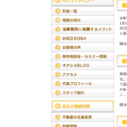
令和
1月
32
り直
[続
所得
るこ
て認
があ
こ…
[続