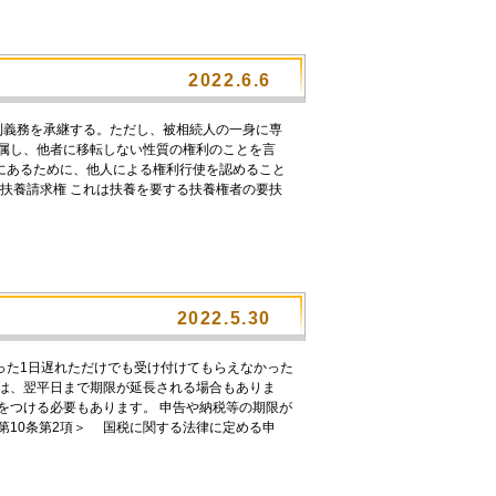
2022.6.6
利義務を承継する。ただし、被相続人の一身に専
帰属し、他者に移転しない性質の権利のことを言
にあるために、他人による権利行使を認めること
①扶養請求権 これは扶養を要する扶養権者の要扶
2022.5.30
った1日遅れただけでも受け付けてもらえなかった
には、翌平日まで期限が延長される場合もありま
をつける必要もあります。 申告や納税等の期限が
第10条第2項＞ 国税に関する法律に定める申