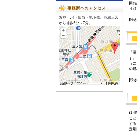
回お
り取
阪神・JR・阪急・地下鉄、各線三宮
[続
から徒歩5分～7分。
「電
す。
うに
の規
[続
(1
こと
する
定期