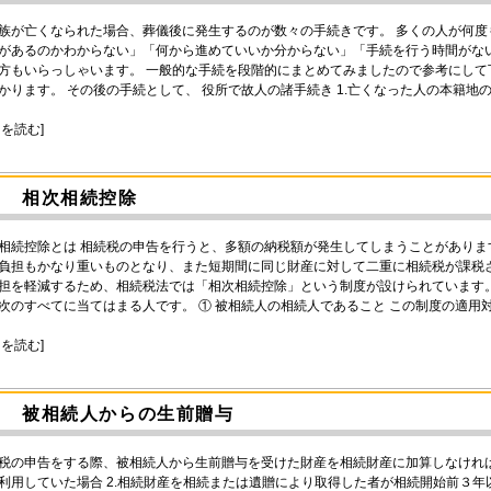
族が亡くなられた場合、葬儀後に発生するのが数々の手続きです。 多くの人が何
があるのかわからない」「何から進めていいか分からない」「手続を行う時間がな
方もいらっしゃいます。 一般的な手続を段階的にまとめてみましたので参考にして
かります。 その後の手続として、 役所で故人の諸手続き 1.亡くなった人の本籍地の
きを読む]
相次相続控除
相続控除とは 相続税の申告を行うと、多額の納税額が発生してしまうことがありま
負担もかなり重いものとなり、また短期間に同じ財産に対して二重に相続税が課税
担を軽減するため、相続税法では「相次相続控除」という制度が設けられています。
次のすべてに当てはまる人です。 ① 被相続人の相続人であること この制度の適
きを読む]
被相続人からの生前贈与
税の申告をする際、被相続人から生前贈与を受けた財産を相続財産に加算しなければ
利用していた場合 2.相続財産を相続または遺贈により取得した者が相続開始前３年