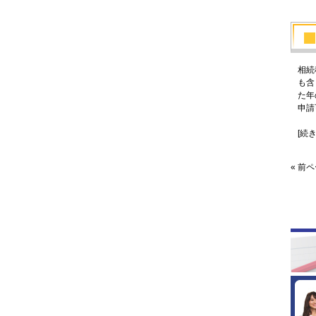
相続
も含
た年
申請
[続
« 前