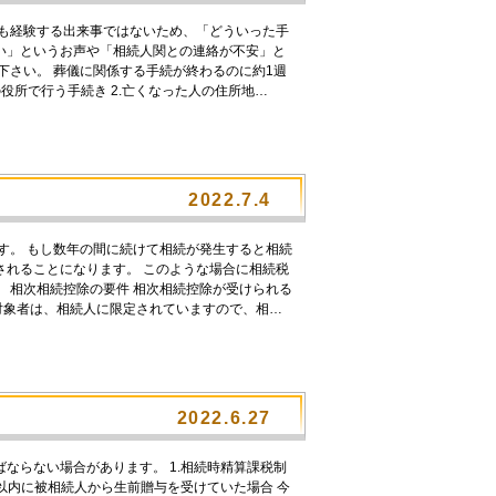
度も経験する出来事ではないため、「どういった手
い」というお声や「相続人関との連絡が不安」と
下さい。 葬儀に関係する手続が終わるのに約1週
役所で行う手続き 2.亡くなった人の住所地…
2022.7.4
す。 もし数年の間に続けて相続が発生すると相続
されることになります。 このような場合に相続税
 相次相続控除の要件 相次相続控除が受けられる
用対象者は、相続人に限定されていますので、相…
2022.6.27
ならない場合があります。 1.相続時精算課税制
以内に被相続人から生前贈与を受けていた場合 今