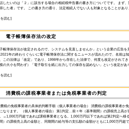
話したいのは「２」に該当する場合の相続税申告書の書き方についてです。 まず
得した者」です。 この書き方の通り、法定相続人でない人も対象となることがあ
きを読む]
電子帳簿保存法の改定
子帳簿保存法が改定されるので、システムを見直しませんか」という企業の広告を
 2021年の終わりぐらいに電子帳簿保存法に関するニュースが流れたので、名前は
、この法律は「改定」であり、1998年から存在した法律で、何度も改定がされてき
模の大小を問わず）「電子取引を紙に出力しての保存を認めない」という改定があ
きを読む]
消費税の課税事業者または免税事業者の判定
)消費税の免税事業者の具体的判断手順（個人事業者の場合） 消費税の課税事業者か
になります。 （個人事業者の場合） 第1判定…前々年（基準期間）の課税売上高が1
。→1,000万円超であれば課税事業者となる。1,000万円以下であれば第2判定へ移
間）の課税売上高の金額と、同期間の給与等の支払額の金額がともに1,000万円超