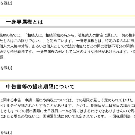
きを読む]
一身専属権とは
第896条では、「相続人は、相続開始の時から、被相続人の財産に属した一切の権
たものはこの限りでない。」と定めています。 一身専属権とは、特定の者のみに
個人の人格や才能、あるいは個人としての法的地位などとの間に密接不可分の関係
適切な権利義務です。 一身専属権の例としては次のような権利があげられます。 
態…
きを読む]
申告書等の提出期限について
に関する申告・申請・届出や納税については、その期限が厳しく定められておりた
ぺナルテイが課されたりすることがあります。 ただし、期限日が土日祝日の場合
 しかしすべての提出書類に土日祝日ルールが当てはまるわけではありませんので気
にあたる場合の取扱いは、国税通則法において規定されています。 ＜国税通則法 
きを読む]