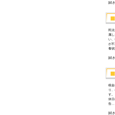
[続
民法
属し
い、
が不
養状
[続
税金
り、
す。
休日
告…
[続