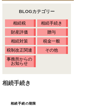
料金一覧
不動産の名義変更
BLOGカテゴリー
相続の流れ
財産調査
当事務所に依頼するメリット
相続税
相続手続き
相続方法の決定
無料相談会・セミナー情報
財産評価
贈与
相続放棄
Ｑ&Ａ
相続対策
税金一般
相続税の申告
お客様の声
税制改正関連
その他
プライバシーポリシー
事務所からの
お知らせ
アクセス
代表プロフィール
相続手続き
スタッフ紹介
オアシスブログ
相続手続の期限