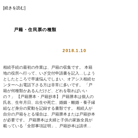
[続きを読む]
戸籍・住民票の種類
2018.1.10
相続手続の最初の作業は、戸籍の収集です。 本籍
地の役所へ行って、いざ交付申請書を記入…しよう
としたところで早速悩んでしまい、オアシス相続セ
ンターへお電話下さる方は非常に多いです。 「戸
籍が何種類かあるんだけど、どれを取ればいい
の？」 【戸籍謄本・戸籍抄本】 戸籍謄本は個人の
氏名、生年月日、出生や死亡、婚姻・離婚・養子縁
組など身分の変動を記録する書類です。 相続人が
自分の戸籍をとる場合は、戸籍謄本または戸籍抄本
が必要です。 戸籍謄本は夫婦と子供の家族全員が
載っている「全部事項証明」、戸籍抄本は請求…