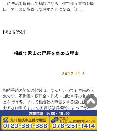
上に戸籍を取得して無駄になる、他で使う書類を提
出してしまい取得しなおすことになる、証…
[続きを読む]
相続で沢山の戸籍を集める理由
2017.11.6
相続手続の初めの難関は、なんといっても戸籍の収
集です。不動産・預貯金・株式・自動車等の名義変
更を行う際、そして相続税の申告をする際には必ず
必要な作業です。 必要書類は各機関によってそれ
ぞれ違いますが、「被相続人の出生から現在までの
全ての連続した戸籍謄本、除籍謄本、改製原戸籍謄
0120-381-388
078-251-1414
本」「相続人全員の戸籍謄本及び印鑑証明書」は遺
言書が無い限り必ず全ての提出を求められます。