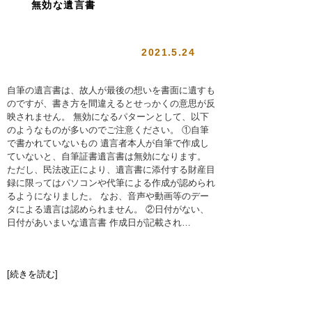
無効な遺言書
2021.5.24
自筆の遺言書は、故人が最後の想いを書面に遺すも
のですが、書き方を間違えるとせっかくの意思が反
映されません。 無効になるパターンとして、以下
のようなものが多いのでご注意ください。 ①自筆
で書かれていないもの 遺言者本人が自筆で作成し
ていないと、自筆証書遺言書は無効になります。
ただし、民法改正により、遺言書に添付する財産目
録に限ってはパソコンや代筆による作成が認められ
るようになりました。 なお、音声や動画等のデー
タによる遺言は認められません。 ②日付がない、
日付があいまいな遺言書 作成日が記載され…
[続きを読む]