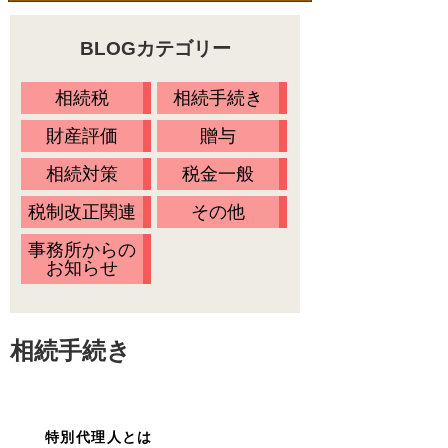
料金一覧
不動産の名義変更
BLOGカテゴリー
相続の流れ
財産調査
当事務所に依頼するメリット
相続税
相続手続き
相続方法の決定
無料相談会・セミナー情報
財産評価
贈与
相続放棄
Ｑ&Ａ
相続対策
税金一般
相続税の申告
お客様の声
税制改正関連
その他
プライバシーポリシー
事務所からの
お知らせ
アクセス
代表プロフィール
相続手続き
スタッフ紹介
オアシスブログ
特別代理人とは